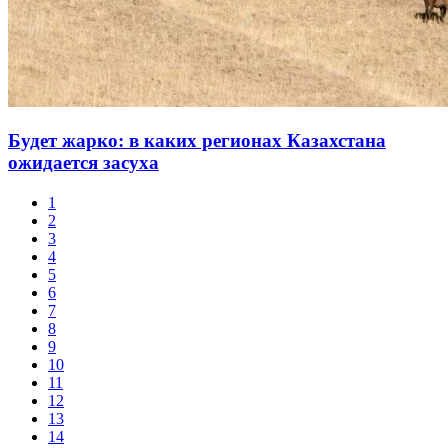
Будет жарко: в каких регионах Казахстана
ожидается засуха
1
2
3
4
5
6
7
8
9
10
11
12
13
14