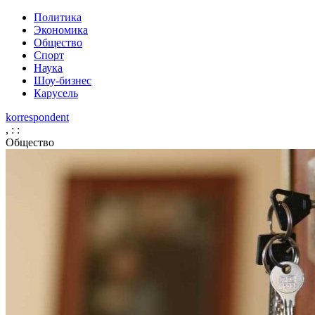
Политика
Экономика
Общество
Спорт
Наука
Шоу-бизнес
Карусель
korrespondent
,
:
:
Общество