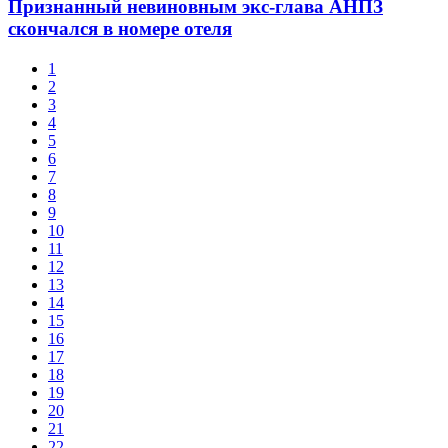
Признанный невиновным экс-глава АНПЗ
скончался в номере отеля
1
2
3
4
5
6
7
8
9
10
11
12
13
14
15
16
17
18
19
20
21
22