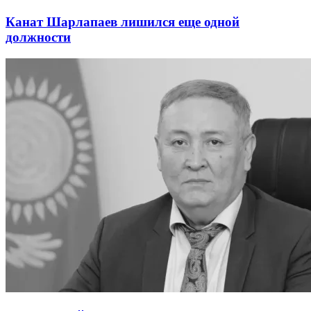
Канат Шарлапаев лишился еще одной
должности