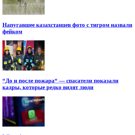
Напугавшее казахстанцев фото с тигром назвали
фейком
“До и после пожара“ — спасатели показали
кадры, которые редко видят люди