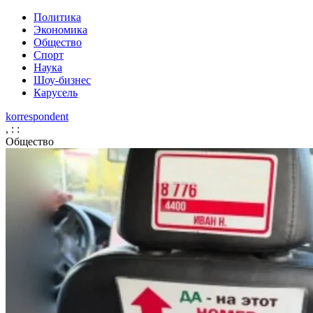
Политика
Экономика
Общество
Спорт
Наука
Шоу-бизнес
Карусель
korrespondent
,
:
:
Общество