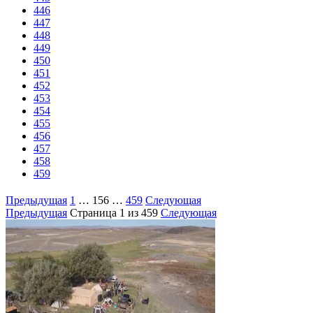
446
447
448
449
450
451
452
453
454
455
456
457
458
459
Предыдущая
1
…
156
…
459
Следующая
Предыдущая
Страница
1
из 459
Следующая