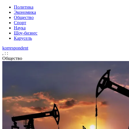
Политика
Экономика
Общество
Спорт
Наука
Шоу-бизнес
Карусель
korrespondent
,
:
:
Общество