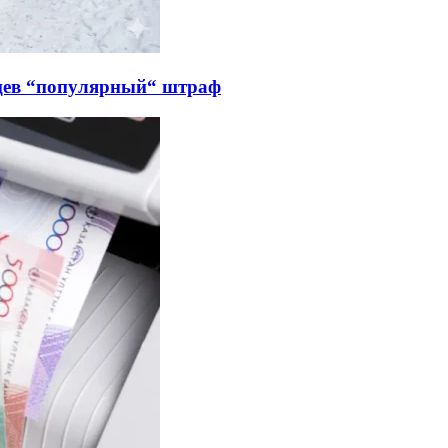
цев “популярный“ штраф