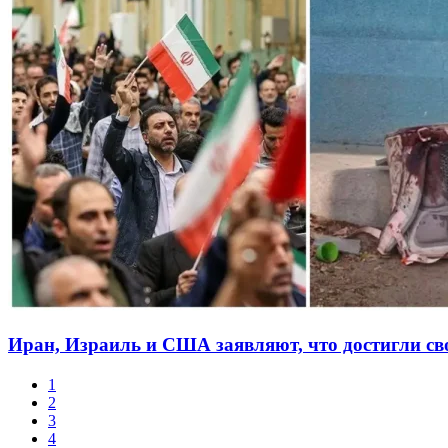
Иран, Израиль и США заявляют, что достигли сво
1
2
3
4