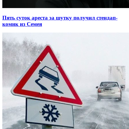
Пять суток ареста за шутку получил стендап-
комик из Семея