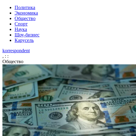
Политика
Экономика
Общество
Спорт
Наука
Шоу-бизнес
Карусель
korrespondent
,
:
:
Общество