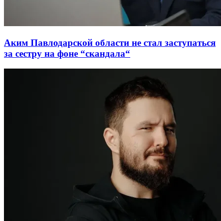
Аким Павлодарской области не стал заступаться
за сестру на фоне “скандала“