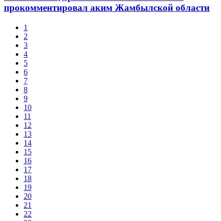
прокомментировал аким Жамбылской области
1
2
3
4
5
6
7
8
9
10
11
12
13
14
15
16
17
18
19
20
21
22