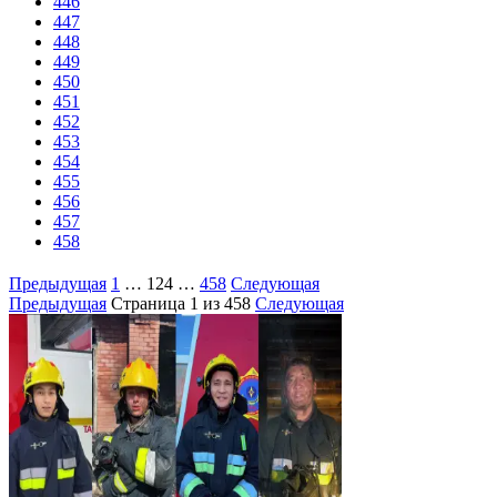
446
447
448
449
450
451
452
453
454
455
456
457
458
Предыдущая
1
…
124
…
458
Следующая
Предыдущая
Страница
1
из 458
Следующая