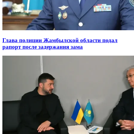
Глава полиции Жамбылской области подал
рапорт после задержания зама