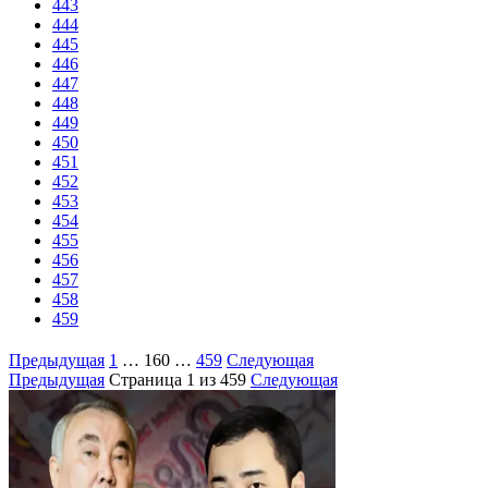
443
444
445
446
447
448
449
450
451
452
453
454
455
456
457
458
459
Предыдущая
1
…
160
…
459
Следующая
Предыдущая
Страница
1
из 459
Следующая