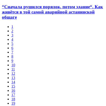
“Сначала рушился порядок, потом здание“. Как
живётся в той самой аварийной астанинской
общаге
1
2
3
4
5
6
7
8
9
10
11
12
13
14
15
16
17
18
19