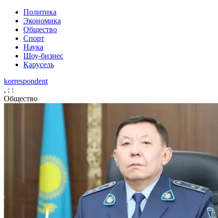
Политика
Экономика
Общество
Спорт
Наука
Шоу-бизнес
Карусель
korrespondent
,
:
:
Общество