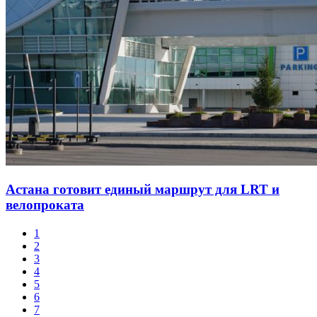
Астана готовит единый маршрут для LRT и
велопроката
1
2
3
4
5
6
7