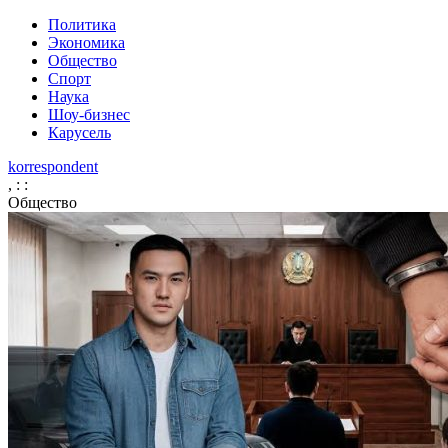
Политика
Экономика
Общество
Спорт
Наука
Шоу-бизнес
Карусель
korrespondent
,
:
:
Общество