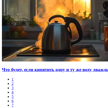
Что будет, если кипятить одну и ту же воду дваж
1
2
3
4
5
6
7