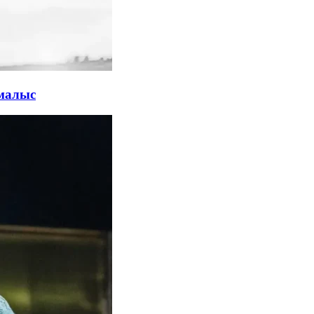
емалыс