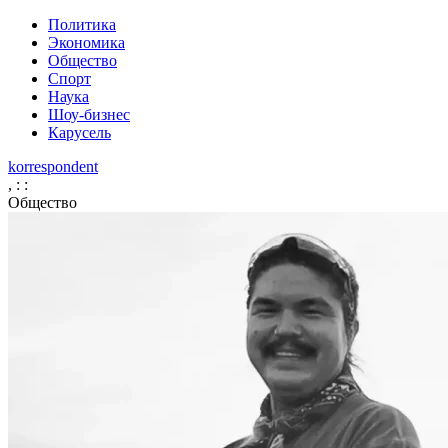
Политика
Экономика
Общество
Спорт
Наука
Шоу-бизнес
Карусель
korrespondent
,
:
:
Общество