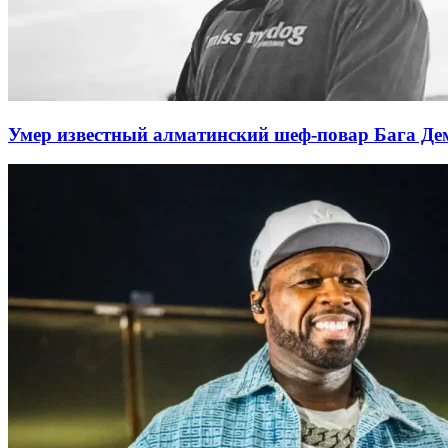
Умер известный алматинский шеф-повар Бага Д