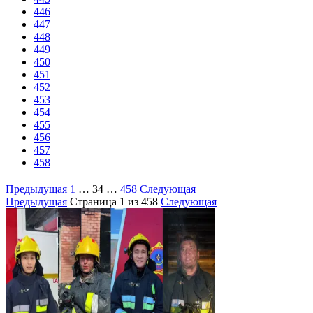
446
447
448
449
450
451
452
453
454
455
456
457
458
Предыдущая
1
…
34
…
458
Следующая
Предыдущая
Страница
1
из 458
Следующая