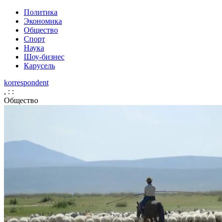
Политика
Экономика
Общество
Спорт
Наука
Шоу-бизнес
Карусель
korrespondent
,
:
:
Общество