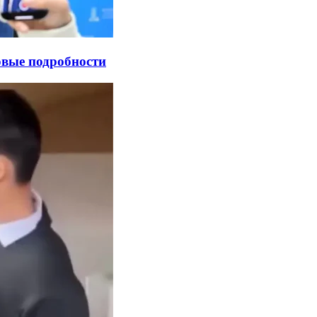
овые подробности