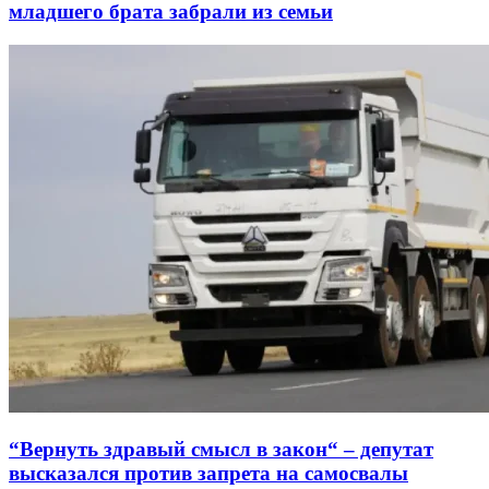
младшего брата забрали из семьи
“Вернуть здравый смысл в закон“ – депутат
высказался против запрета на самосвалы