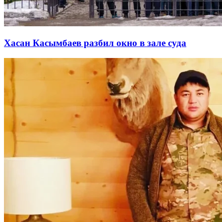
Хасан Касымбаев разбил окно в зале суда