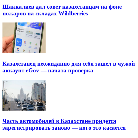
Шаккалиев дал совет казахстанцам на фоне
пожаров на складах Wildberries
Казахстанец неожиданно для себя зашел в чужой
аккаунт eGov — начата проверка
Часть автомобилей в Казахстане придется
зарегистрировать заново — кого это касается