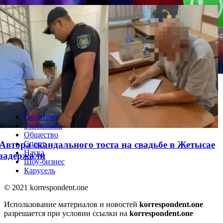
WhatsApp решил одну из самых раздражающих
проблем
Политика
Экономика
Общество
Автора скандального тоста на свадьбе в Жетысае
Спорт
Наука
задержали
Шоу-бизнес
Карусель
© 2021 korrespondent.one
Использование материалов и новостей
korrespondent.one
разрешается при условии ссылки на
korrespondent.one