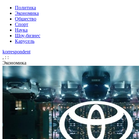
Политика
Экономика
Общество
Спорт
Наука
Шоу-бизнес
Карусель
korrespondent
,
:
:
Экономика