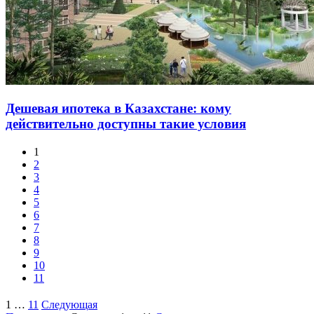
Дешевая ипотека в Казахстане: кому
действительно доступны такие условия
1
2
3
4
5
6
7
8
9
10
11
1
…
11
Следующая