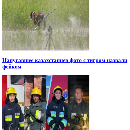
Напугавшее казахстанцев фото с тигром назвали
фейком