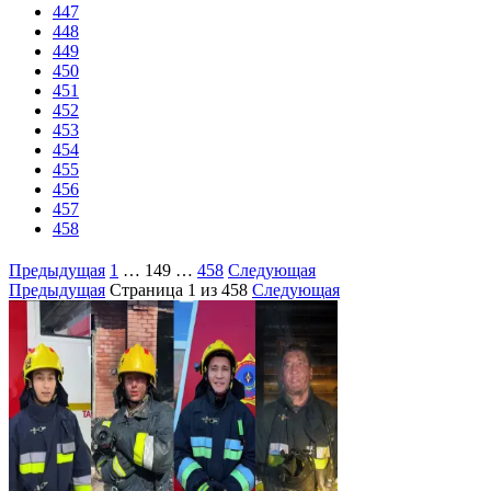
447
448
449
450
451
452
453
454
455
456
457
458
Предыдущая
1
…
149
…
458
Следующая
Предыдущая
Страница
1
из 458
Следующая