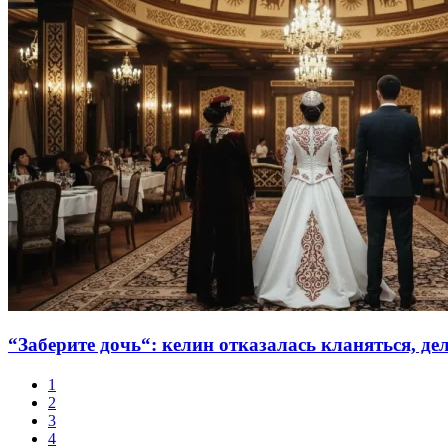
“Заберите дочь“: келин отказалась кланяться, де
1
2
3
4