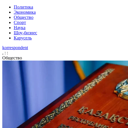
Политика
Экономика
Общество
Спорт
Наука
Шоу-бизнес
Карусель
korrespondent
,
:
:
Общество