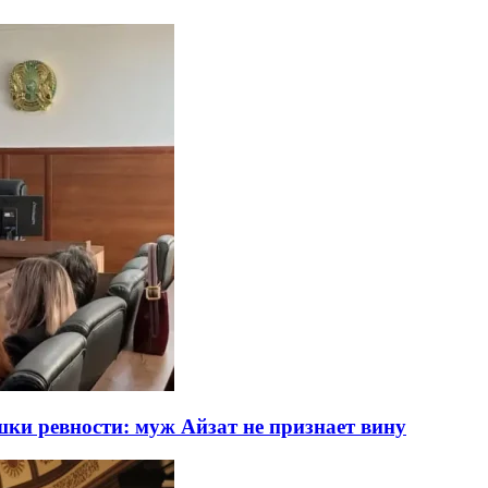
ки ревности: муж Айзат не признает вину