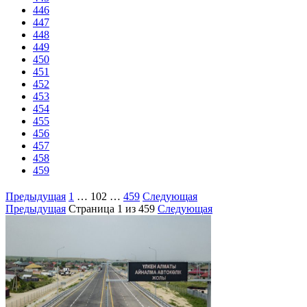
446
447
448
449
450
451
452
453
454
455
456
457
458
459
Предыдущая
1
…
102
…
459
Следующая
Предыдущая
Страница
1
из 459
Следующая