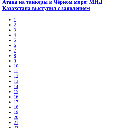
Атака на танкеры в Чёрном море: МИД
Казахстана выступил с заявлением
1
2
3
4
5
6
7
8
9
10
11
12
13
14
15
16
17
18
19
20
21
22