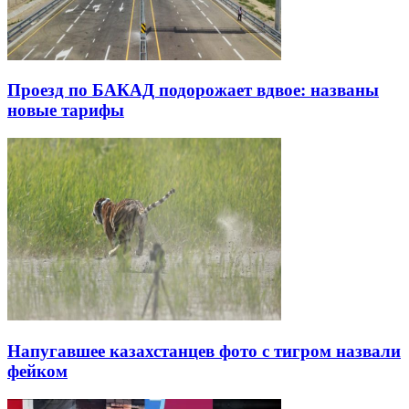
Проезд по БАКАД подорожает вдвое: названы
новые тарифы
Напугавшее казахстанцев фото с тигром назвали
фейком