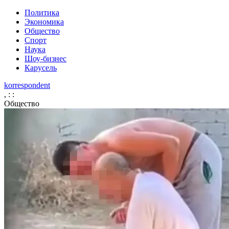
Политика
Экономика
Общество
Спорт
Наука
Шоу-бизнес
Карусель
korrespondent
,
:
:
Общество