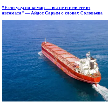
“Если укусил комар — вы не стреляете из
автомата“ — Айдос Сарым о словах Соловьева