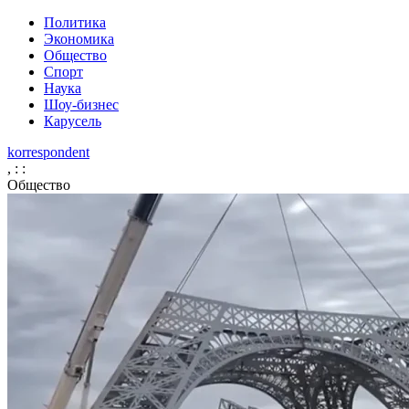
Политика
Экономика
Общество
Спорт
Наука
Шоу-бизнес
Карусель
korrespondent
,
:
:
Общество