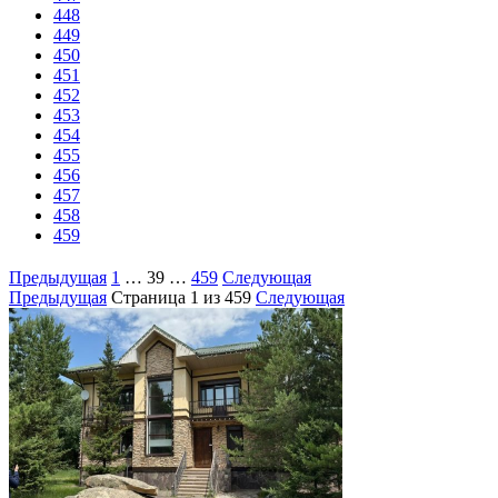
448
449
450
451
452
453
454
455
456
457
458
459
Предыдущая
1
…
39
…
459
Следующая
Предыдущая
Страница
1
из 459
Следующая