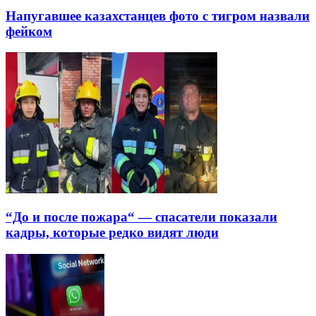
Напугавшее казахстанцев фото с тигром назвали
фейком
“До и после пожара“ — спасатели показали
кадры, которые редко видят люди