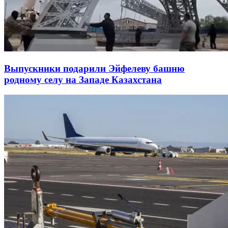
Выпускники подарили Эйфелеву башню
родному селу на Западе Казахстана