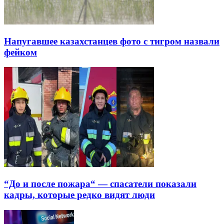
Напугавшее казахстанцев фото с тигром назвали
фейком
“До и после пожара“ — спасатели показали
кадры, которые редко видят люди