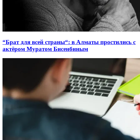
“Брат для всей страны“: в Алматы простились с
актёром Муратом Бисенбиным