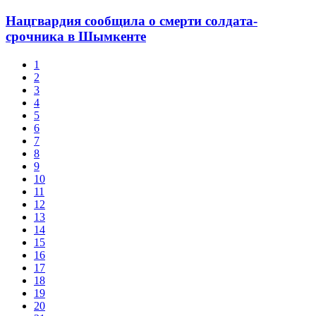
Нацгвардия сообщила о смерти солдата-
срочника в Шымкенте
1
2
3
4
5
6
7
8
9
10
11
12
13
14
15
16
17
18
19
20