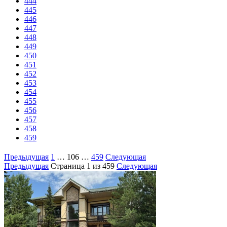
444
445
446
447
448
449
450
451
452
453
454
455
456
457
458
459
Предыдущая
1
…
106
…
459
Следующая
Предыдущая
Страница
1
из 459
Следующая