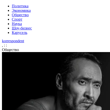
Политика
Экономика
Общество
Спорт
Наука
Шоу-бизнес
Карусель
korrespondent
,
:
:
Общество