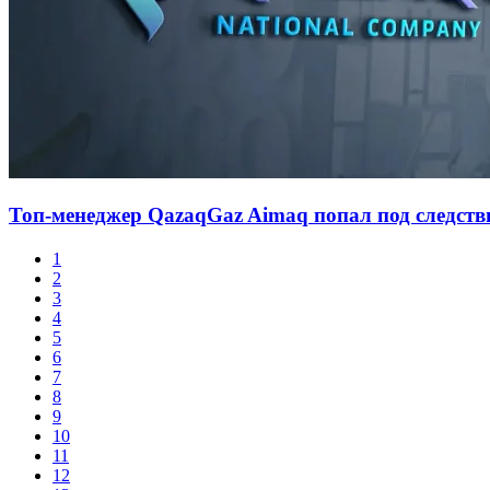
Топ-менеджер QazaqGaz Aimaq попал под следст
1
2
3
4
5
6
7
8
9
10
11
12