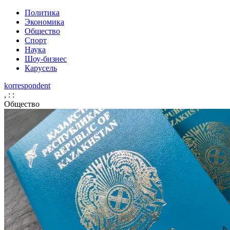
Политика
Экономика
Общество
Спорт
Наука
Шоу-бизнес
Карусель
korrespondent
,
:
:
Общество