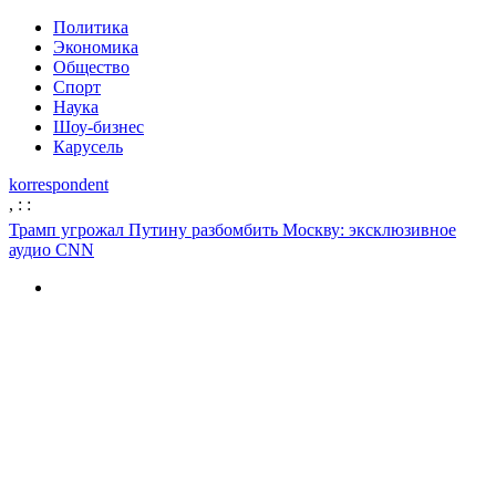
Политика
Экономика
Общество
Спорт
Наука
Шоу-бизнес
Карусель
korrespondent
,
:
:
Трамп угрожал Путину разбомбить Москву: эксклюзивное
аудио CNN