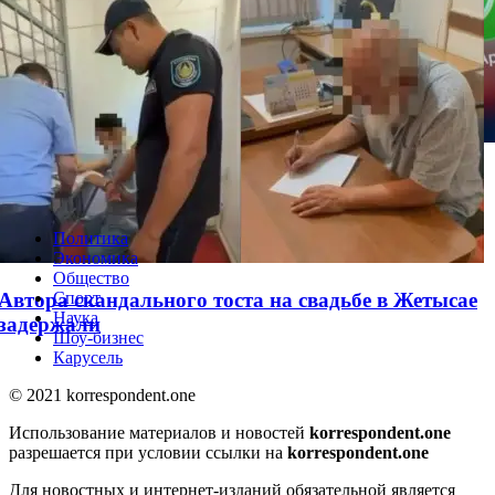
WhatsApp решил одну из самых раздражающих
проблем
Политика
Экономика
Общество
Автора скандального тоста на свадьбе в Жетысае
Спорт
Наука
задержали
Шоу-бизнес
Карусель
© 2021 korrespondent.one
Использование материалов и новостей
korrespondent.one
разрешается при условии ссылки на
korrespondent.one
Для новостных и интернет-изданий обязательной является