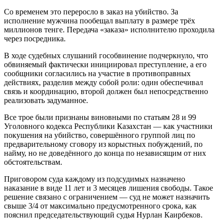
Со временем это переросло в заказ на убийство. За
исполнение мужчина пообещал выплату в размере трёх
миллионов тенге. Передача «заказа» исполнителю проходила
через посредника.
В ходе судебных слушаний гособвинение подчеркнуло, что
обвиняемый фактически инициировал преступление, а его
сообщники согласились на участие в противоправных
действиях, разделив между собой роли: один обеспечивал
связь и координацию, второй должен был непосредственно
реализовать задуманное.
Все трое были признаны виновными по статьям 28 и 99
Уголовного кодекса Республики Казахстан — как участники
покушения на убийство, совершённого группой лиц по
предварительному сговору из корыстных побуждений, по
найму, но не доведённого до конца по независящим от них
обстоятельствам.
Приговором суда каждому из подсудимых назначено
наказание в виде 11 лет и 3 месяцев лишения свободы. Такое
решение связано с ограничением — суд не может назначить
свыше 3/4 от максимально предусмотренного срока, как
пояснил председательствующий судья Нурлан Каирбеков.