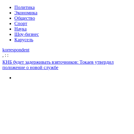
Политика
Экономика
Общество
Спорт
Наука
Шоу-бизнес
Карусель
korrespondent
,
:
:
КНБ будет задерживать взяточников: Токаев утвердил
положение о новой службе