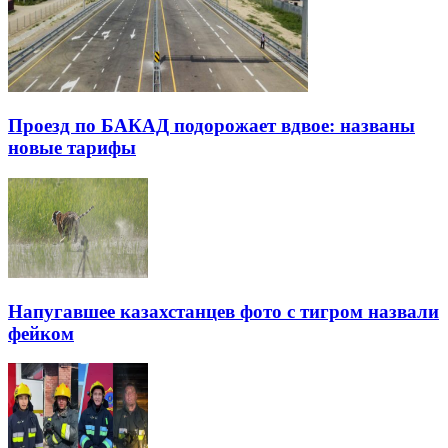
Проезд по БАКАД подорожает вдвое: названы
новые тарифы
Напугавшее казахстанцев фото с тигром назвали
фейком