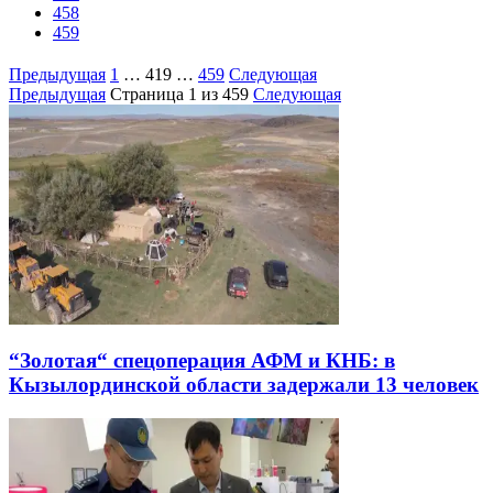
458
459
Предыдущая
1
…
419
…
459
Следующая
Предыдущая
Страница
1
из 459
Следующая
“Золотая“ спецоперация АФМ и КНБ: в
Кызылординской области задержали 13 человек