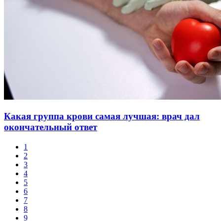
Какая группа крови самая лучшая: врач дал
окончательный ответ
1
2
3
4
5
6
7
8
9