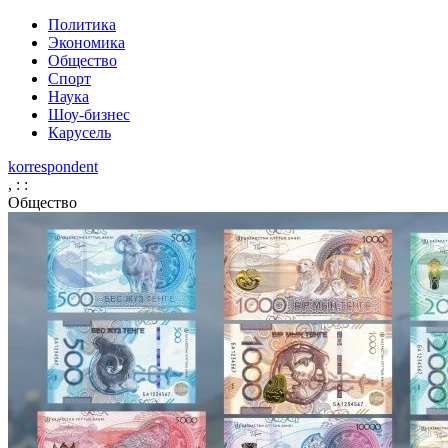
Политика
Экономика
Общество
Спорт
Наука
Шоу-бизнес
Карусель
korrespondent
,
:
:
Общество