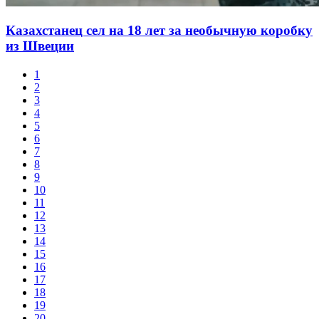
Казахстанец сел на 18 лет за необычную коробку
из Швеции
1
2
3
4
5
6
7
8
9
10
11
12
13
14
15
16
17
18
19
20