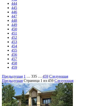
444
445
446
447
448
449
450
451
452
453
454
455
456
457
458
459
Предыдущая
1
…
335
…
459
Следующая
Предыдущая
Страница
1
из 459
Следующая