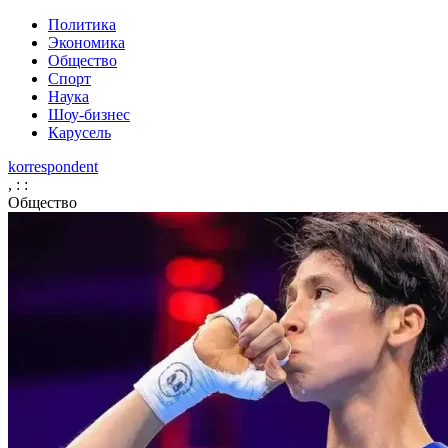
Политика
Экономика
Общество
Спорт
Наука
Шоу-бизнес
Карусель
korrespondent
,
:
:
Общество