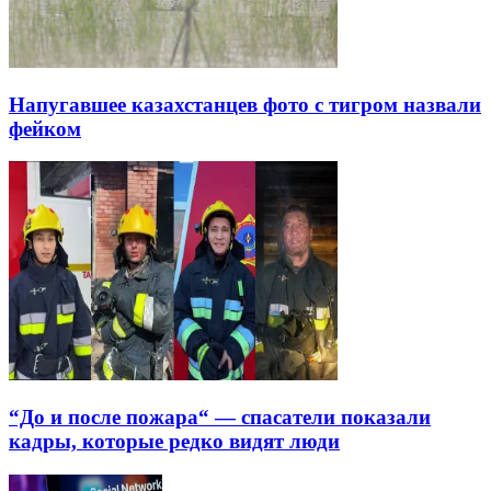
Напугавшее казахстанцев фото с тигром назвали
фейком
“До и после пожара“ — спасатели показали
кадры, которые редко видят люди