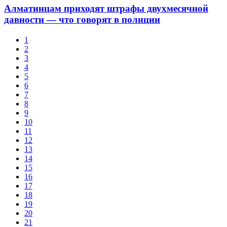
Алматинцам приходят штрафы двухмесячной
давности — что говорят в полиции
1
2
3
4
5
6
7
8
9
10
11
12
13
14
15
16
17
18
19
20
21