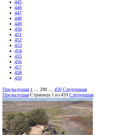
445
446
447
448
449
450
451
452
453
454
455
456
457
458
459
Предыдущая
1
…
290
…
459
Следующая
Предыдущая
Страница
1
из 459
Следующая