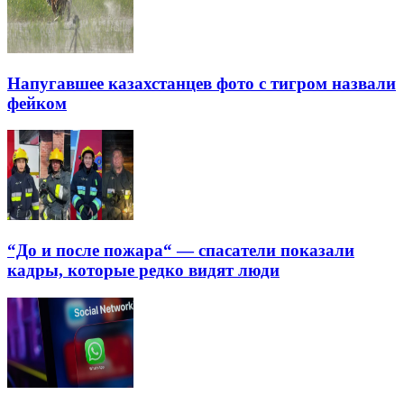
Напугавшее казахстанцев фото с тигром назвали
фейком
“До и после пожара“ — спасатели показали
кадры, которые редко видят люди