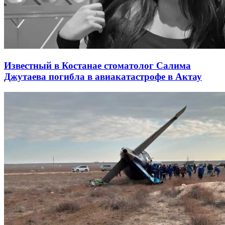
Известный в Костанае стоматолог Салима
Джутаева погибла в авиакатастрофе в Актау