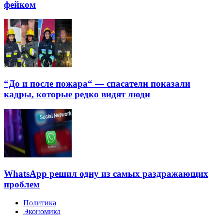
фейком
“До и после пожара“ — спасатели показали
кадры, которые редко видят люди
WhatsApp решил одну из самых раздражающих
проблем
Политика
Экономика