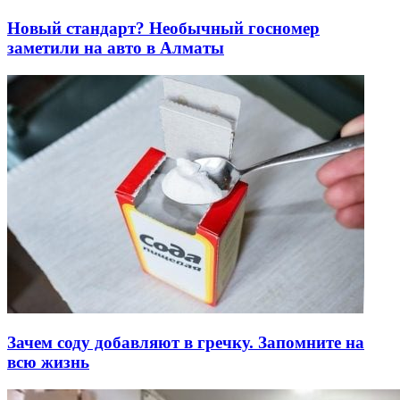
Новый стандарт? Необычный госномер
заметили на авто в Алматы
Зачем соду добавляют в гречку. Запомните на
всю жизнь