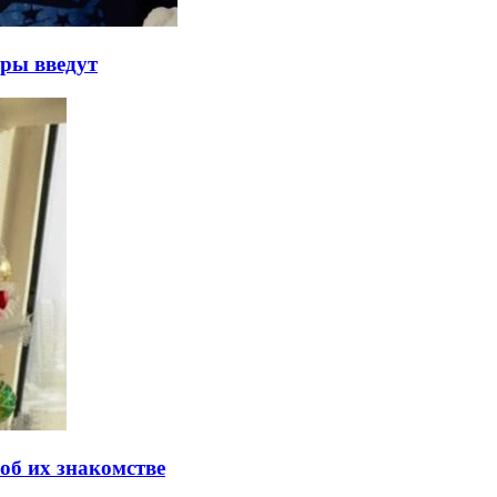
еры введут
б их знакомстве