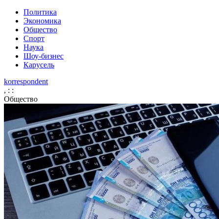
Политика
Экономика
Общество
Спорт
Наука
Шоу-бизнес
Карусель
korrespondent
,
:
:
Общество