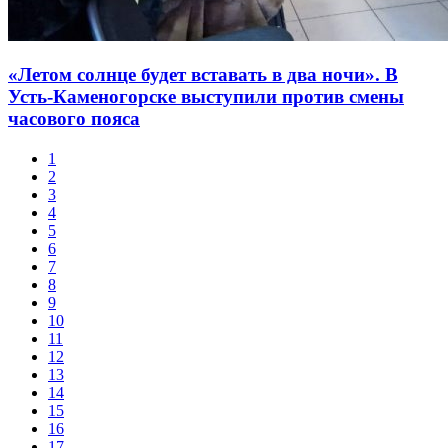
«Летом солнце будет вставать в два ночи». В
Усть-Каменогорске выступили против смены
часового пояса
1
2
3
4
5
6
7
8
9
10
11
12
13
14
15
16
17