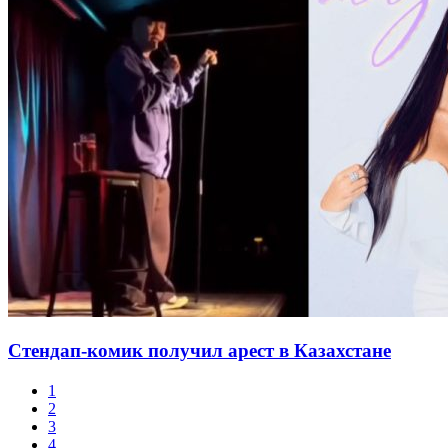
Стендап-комик получил арест в Казахстане
1
2
3
4