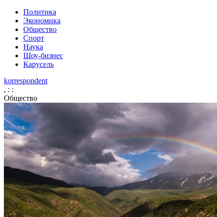
Политика
Экономика
Общество
Спорт
Наука
Шоу-бизнес
Карусель
korrespondent
,
:
:
Общество