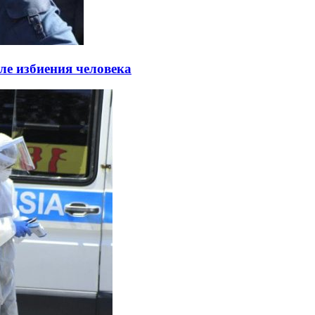
ле избиения человека