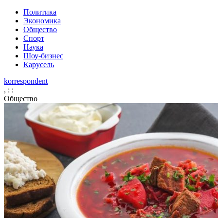
Политика
Экономика
Общество
Спорт
Наука
Шоу-бизнес
Карусель
korrespondent
,
:
:
Общество