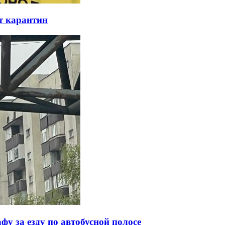
т карантин
у за езду по автобусной полосе