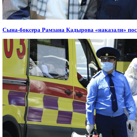
Сына-боксера Рамзана Кадырова «наказали» пос