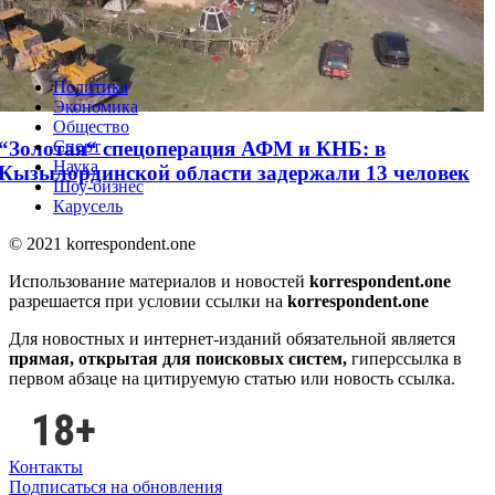
Ученые предложили в два раза сократить
население Земли
Политика
Экономика
Общество
“Золотая“ спецоперация АФМ и КНБ: в
Спорт
Наука
Кызылординской области задержали 13 человек
Шоу-бизнес
Карусель
© 2021 korrespondent.one
Использование материалов и новостей
korrespondent.one
разрешается при условии ссылки на
korrespondent.one
Для новостных и интернет-изданий обязательной является
прямая, открытая для поисковых систем,
гиперссылка в
первом абзаце на цитируемую статью или новость ссылка.
Контакты
Подписаться на обновления