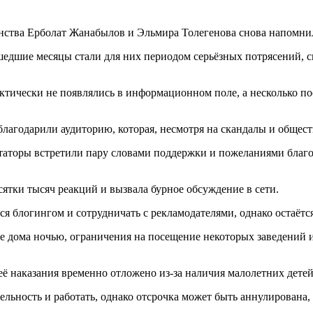
ства Ерболат Жанабылов и Эльмира Толегенова снова напомнили
шедшие месяцы стали для них периодом серьёзных потрясений, 
ктически не появлялись в информационном поле, а несколько по
лагодарили аудиторию, которая, несмотря на скандалы и общес
нтаторы встретили пару словами поддержки и пожеланиями благ
сятки тысяч реакций и вызвала бурное обсуждение в сети.
я блогингом и сотрудничать с рекламодателями, однако остаётс
ие дома ночью, ограничения на посещение некоторых заведений 
ё наказания временно отложено из-за наличия малолетних детей
ельность и работать, однако отсрочка может быть аннулирована