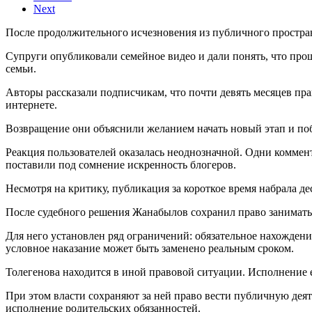
Next
После продолжительного исчезновения из публичного простран
Супруги опубликовали семейное видео и дали понять, что про
семьи.
Авторы рассказали подписчикам, что почти девять месяцев пра
интернете.
Возвращение они объяснили желанием начать новый этап и поб
Реакция пользователей оказалась неоднозначной. Одни комме
поставили под сомнение искренность блогеров.
Несмотря на критику, публикация за короткое время набрала де
После судебного решения Жанабылов сохранил право заниматьс
Для него установлен ряд ограничений: обязательное нахожден
условное наказание может быть заменено реальным сроком.
Толегенова находится в иной правовой ситуации. Исполнение е
При этом власти сохраняют за ней право вести публичную деят
исполнение родительских обязанностей.