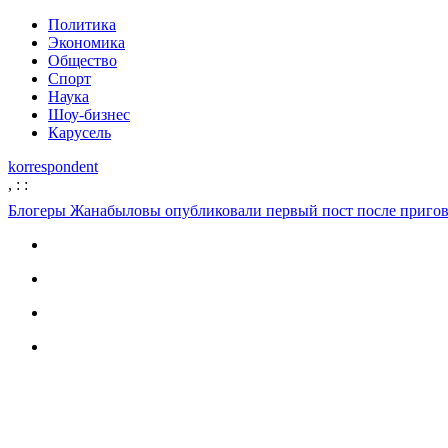
Политика
Экономика
Общество
Спорт
Наука
Шоу-бизнес
Карусель
korrespondent
,
:
:
Блогеры Жанабыловы опубликовали первый пост после приго