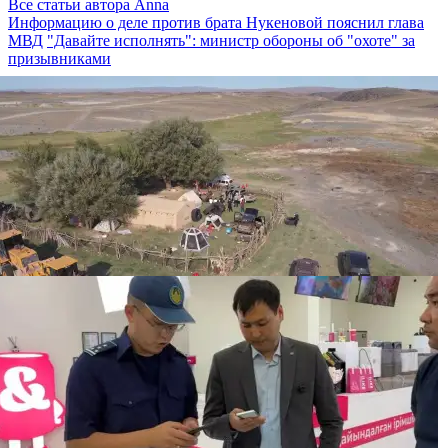
Все статьи автора Anna
Информацию о деле против брата Нукеновой пояснил глава
МВД
"Давайте исполнять": министр обороны об "охоте" за
призывниками
“Золотая“ спецоперация АФМ и КНБ: в
Кызылординской области задержали 13 человек