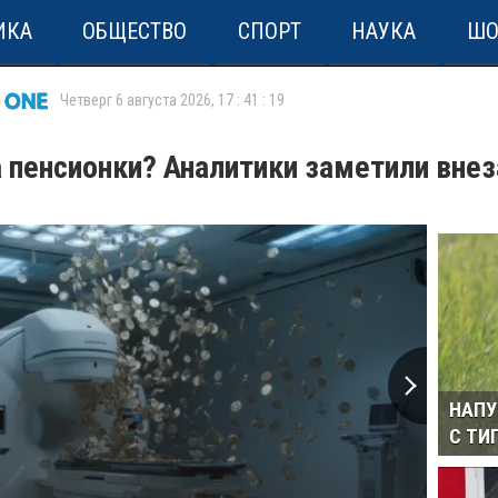
ИКА
ОБЩЕСТВО
СПОРТ
НАУКА
ШО
Четверг 6 августа 2026
,
17
:
41
:
19
 пенсионки? Аналитики заметили внез
НАПУ
С ТИ