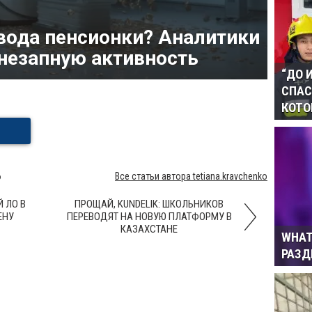
вода пенсионки? Аналитики
незапную активность
“ДО 
СПАС
КОТО
6
Все статьи автора tetiana.kravchenko
 ЛО В
ПРОЩАЙ, KUNDELIK: ШКОЛЬНИКОВ
ЕНУ
ПЕРЕВОДЯТ НА НОВУЮ ПЛАТФОРМУ В
КАЗАХСТАНЕ
WHAT
РАЗ