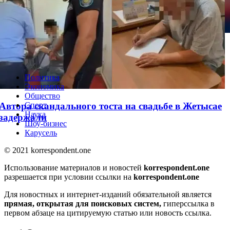
WhatsApp решил одну из самых раздражающих
проблем
Политика
Экономика
Общество
Автора скандального тоста на свадьбе в Жетысае
Спорт
Наука
задержали
Шоу-бизнес
Карусель
© 2021 korrespondent.one
Использование материалов и новостей
korrespondent.one
разрешается при условии ссылки на
korrespondent.one
Для новостных и интернет-изданий обязательной является
прямая, открытая для поисковых систем,
гиперссылка в
первом абзаце на цитируемую статью или новость ссылка.