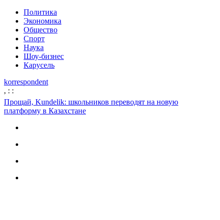
Политика
Экономика
Общество
Спорт
Наука
Шоу-бизнес
Карусель
korrespondent
,
:
:
Прощай, Kundelik: школьников переводят на новую
платформу в Казахстане