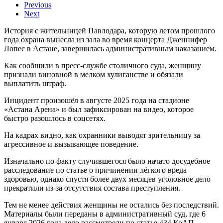
Previous
Next
История с жительницей Павлодара, которую летом прошлого
года охрана вынесла из зала во время концерта Дженнифер
Лопес в Астане, завершилась административным наказанием.
Как сообщили в пресс-службе столичного суда, женщину
признали виновной в мелком хулиганстве и обязали
выплатить штраф.
Инцидент произошёл в августе 2025 года на стадионе
«Астана Арена» и был зафиксирован на видео, которое
быстро разошлось в соцсетях.
На кадрах видно, как охранники выводят зрительницу за
агрессивное и вызывающее поведение.
Изначально по факту случившегося было начато досудебное
расследование по статье о причинении лёгкого вреда
здоровью, однако спустя более двух месяцев уголовное дело
прекратили из-за отсутствия состава преступления.
Тем не менее действия женщины не остались без последствий.
Материалы были переданы в административный суд, где 6
января 2026 года дело рассмотрели по статье 434 КоАП.