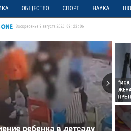
ИКА
ОБЩЕСТВО
СПОРТ
НАУКА
ШО
Воскресенье 9 августа 2026
,
09
:
23
:
06
“ИСК
ЖЕНА
ПРЕТ
ение ребенка в детсаду