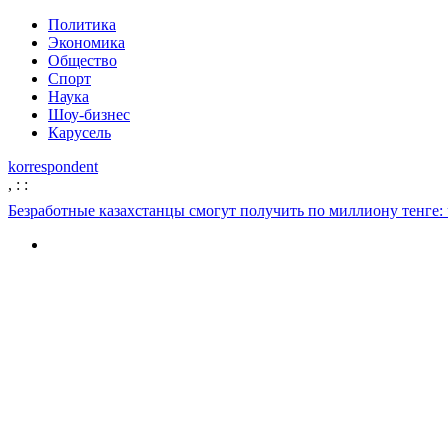
Политика
Экономика
Общество
Спорт
Наука
Шоу-бизнес
Карусель
korrespondent
,
:
:
Безработные казахстанцы смогут получить по миллиону тенге: 