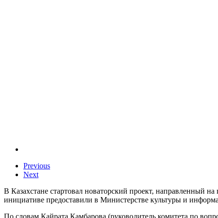
Previous
Next
В Казахстане стартовал новаторский проект, направленный н
инициативе предоставили в Министерстве культуры и информ
По словам Кайрата Камбарова (руководитель комитета по воп