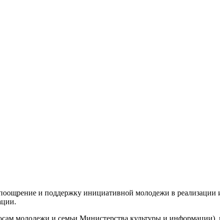
а поощрение и поддержку инициативной молодежи в реализации 
ации.
росам молодежи и семьи Министерства культуры и информации),