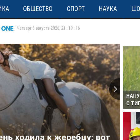
ИКА
ОБЩЕСТВО
СПОРТ
НАУКА
ШО
Четверг 6 августа 2026
,
21
:
19
:
16
НАПУ
С ТИ
нь ходила к жеребцу: вот