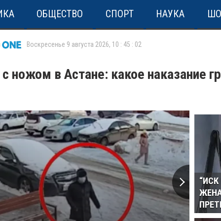
ИКА
ОБЩЕСТВО
СПОРТ
НАУКА
ШО
Воскресенье 9 августа 2026
,
10
:
45
:
02
 с ножом в Астане: какое наказание г
“ИСК
ЖЕНА
ПРЕТ