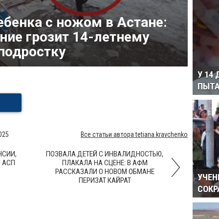
ебенка с ножом в Астане:
ние грозит 14-летнему
подростку
У 14
ПЫТА
025
Все статьи автора tetiana.kravchenko
НСИИ,
ПОЗВАЛА ДЕТЕЙ С ИНВАЛИДНОСТЬЮ,
 АСП
ПЛАКАЛА НА СЦЕНЕ: В АФМ
РАССКАЗАЛИ О НОВОМ ОБМАНЕ
УЧЕН
ПЕРИЗАТ КАЙРАТ
СОКР