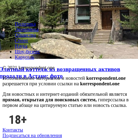
Политика
Экономика
Общество
Спорт
Наука
Шоу-бизнес
Карусель
© 2021 korrespondent.one
Элитный коттедж из возвращенных активов
продали в Астане: фото
Использование материалов и новостей
korrespondent.one
разрешается при условии ссылки на
korrespondent.one
Для новостных и интернет-изданий обязательной является
прямая, открытая для поисковых систем,
гиперссылка в
первом абзаце на цитируемую статью или новость ссылка.
Контакты
Подписаться на обновления