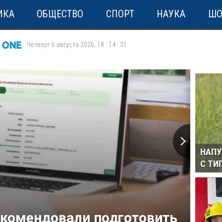
ИКА
ОБЩЕСТВО
СПОРТ
НАУКА
ШО
Четверг 6 августа 2026
,
18
:
14
:
31
НАПУ
С ТИ
екомендовали подготовить