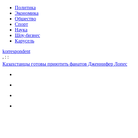
Политика
Экономика
Общество
Спорт
Наука
Шоу-бизнес
Карусель
korrespondent
,
:
:
Казахстанцы готовы приютить фанатов Дженнифер Лопес