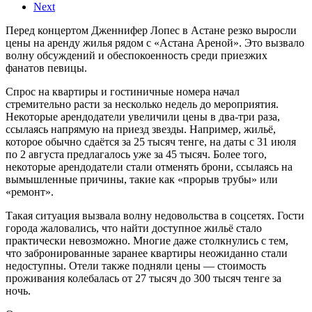
Next
Перед концертом Дженнифер Лопес в Астане резко выросли
цены на аренду жилья рядом с «Астана Ареной». Это вызвало
волну обсуждений и обеспокоенность среди приезжих
фанатов певицы.
Спрос на квартиры и гостиничные номера начал
стремительно расти за несколько недель до мероприятия.
Некоторые арендодатели увеличили цены в два-три раза,
ссылаясь напрямую на приезд звезды. Например, жильё,
которое обычно сдаётся за 25 тысяч тенге, на даты с 31 июля
по 2 августа предлагалось уже за 45 тысяч. Более того,
некоторые арендодатели стали отменять брони, ссылаясь на
вымышленные причины, такие как «прорыв трубы» или
«ремонт».
Такая ситуация вызвала волну недовольства в соцсетях. Гости
города жаловались, что найти доступное жильё стало
практически невозможно. Многие даже столкнулись с тем,
что забронированные заранее квартиры неожиданно стали
недоступны. Отели также подняли цены — стоимость
проживания колебалась от 27 тысяч до 300 тысяч тенге за
ночь.