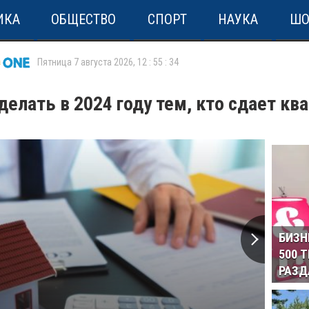
ИКА
ОБЩЕСТВО
СПОРТ
НАУКА
ШО
Пятница 7 августа 2026
,
12
:
55
:
34
делать в 2024 году тем, кто сдает кв
БИЗН
500 
РАЗД