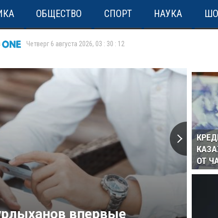
ИКА
ОБЩЕСТВО
СПОРТ
НАУКА
ШО
Четверг 6 августа 2026
,
03
:
30
:
12
КРЕД
КАЗА
ОТ Ч
урлыханов впервые