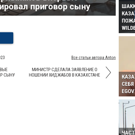
ировал приговор сыну
ШАКК
КАЗА
ПОЖА
WILD
023
Все статьи автора Anton
РВЫЕ
МИНИСТР СДЕЛАЛА ЗАЯВЛЕНИЕ О
Р СЫНУ
НОШЕНИИ ХИДЖАБОВ В КАЗАХСТАНЕ
КАЗА
СЕБЯ
EGOV
ЧАСТ