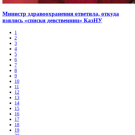
Министр здравоохранения ответила, откуда
взялись «списки девственниц» КазНУ
1
2
3
4
5
6
7
8
9
10
11
12
13
14
15
16
17
18
19