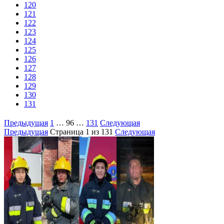
120
121
122
123
124
125
126
127
128
129
130
131
Предыдущая
1
…
96
…
131
Следующая
Предыдущая
Страница
1
из 131
Следующая