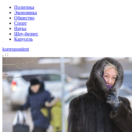
Политика
Экономика
Общество
Спорт
Наука
Шоу-бизнес
Карусель
korrespondent
,
:
: