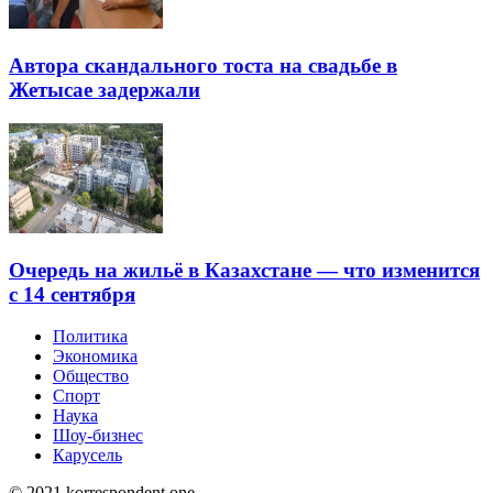
Автора скандального тоста на свадьбе в
Жетысае задержали
Очередь на жильё в Казахстане — что изменится
с 14 сентября
Политика
Экономика
Общество
Спорт
Наука
Шоу-бизнес
Карусель
© 2021 korrespondent.one