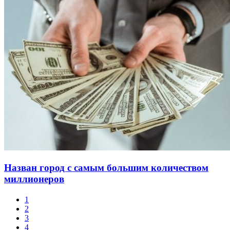
Назван город с самым большим количеством
миллионеров
1
2
3
4