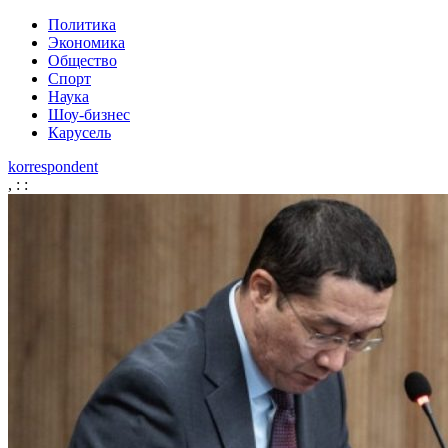
Политика
Экономика
Общество
Спорт
Наука
Шоу-бизнес
Карусель
korrespondent
,
:
: