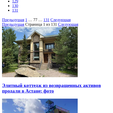
129
130
131
Предыдущая
1
…
77
…
131
Следующая
Предыдущая
Страница
1
из 131
Следующая
Элитный коттедж из возвращенных активов
продали в Астане: фото