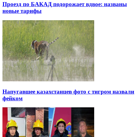
Проезд по БАКАД подорожает вдвое: названы
новые тарифы
Напугавшее казахстанцев фото с тигром назвали
фейком