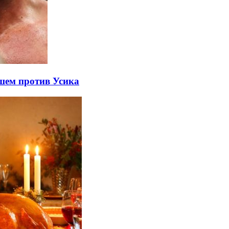
шем против Усика