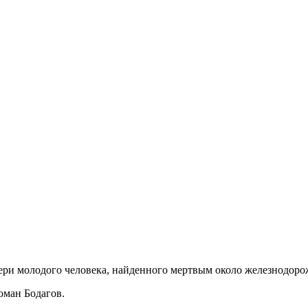
ери молодого человека, найденного мертвым около железнодор
оман Бодагов.