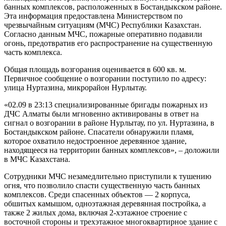
банных комплексов, расположенных в Бостандыкском районе.
Эта информация предоставлена Министерством по
чрезвычайным ситуациям (МЧС) Республики Казахстан.
Согласно данным МЧС, пожарные оперативно подавили
огонь, предотвратив его распространение на существенную
часть комплекса.
Общая площадь возгорания оценивается в 600 кв. м.
Первичное сообщение о возгорании поступило по адресу:
улица Нуртазина, микрорайон Нурлытау.
«02.09 в 23:13 специализированные бригады пожарных из
ДЧС Алматы были мгновенно активированы в ответ на
сигнал о возгорании в районе Нурлытау, по ул. Нуртазина, в
Бостандыкском районе. Спасатели обнаружили пламя,
которое охватило недостроенное деревянное здание,
находящееся на территории банных комплексов», – доложили
в МЧС Казахстана.
Сотрудники МЧС незамедлительно приступили к тушению
огня, что позволило спасти существенную часть банных
комплексов. Среди спасенных объектов — 2 корпуса,
обшитых камышом, одноэтажная деревянная постройка, а
также 2 жилых дома, включая 2-хэтажное строение с
восточной стороны и трехэтажное многоквартирное здание с