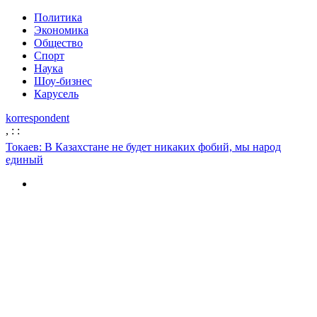
Политика
Экономика
Общество
Спорт
Наука
Шоу-бизнес
Карусель
korrespondent
,
:
:
Токаев: В Казахстане не будет никаких фобий, мы народ
единый