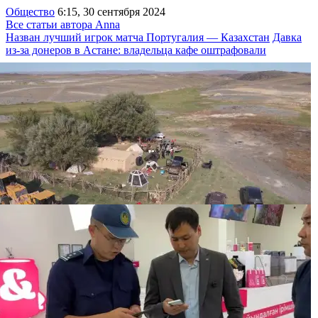
Общество
6:15, 30 сентября 2024
Все статьи автора Anna
Назван лучший игрок матча Португалия — Казахстан
Давка
из-за донеров в Астане: владельца кафе оштрафовали
“Золотая“ спецоперация АФМ и КНБ: в
Кызылординской области задержали 13 человек